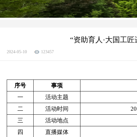
“资助育人·大国工
2024-05-10
123457
序号
事项
一
活动主题
二
活动时间
2
三
活动地点
四
直播媒体